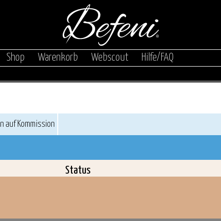
|
|
|
|
Shop
Warenkorb
Webscout
Hilfe/FAQ
en auf Kommission
Status