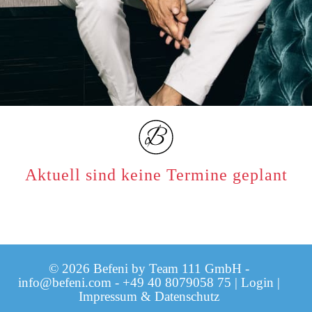
Aktuell sind keine Termine geplant
© 2026 Befeni by Team 111 GmbH -
info@befeni.com
-
+49 40 8079058 75
|
Login
|
Impressum & Datenschutz